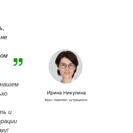
ь,
 не
том
в нашем
Ирина Никулина
ько
Врач-терапевт, нутрициолог
ть и
ерации
му!