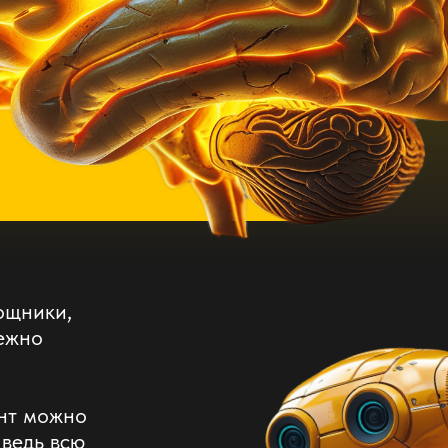
ощники,
ежно
нт можно
 ведь всю