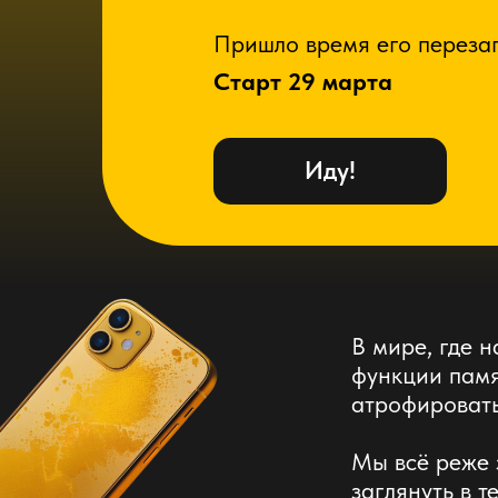
Пришло время его перезаг
Старт 29 марта
Иду!
В мире, где 
функции памя
атрофировать
Мы всё реже 
заглянуть в т