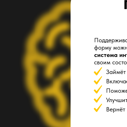
Поддержива
форму можн
система ин
своим состо
Займёт
Включа
Помож
Улучши
Вернёт