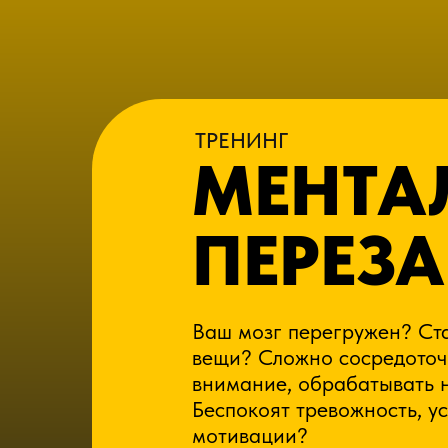
ТРЕНИНГ
МЕНТА
ПЕРЕЗА
Ваш мозг перегружен? Ст
вещи? Сложно сосредоточ
внимание, обрабатывать
Беспокоят тревожность, ус
мотивации?