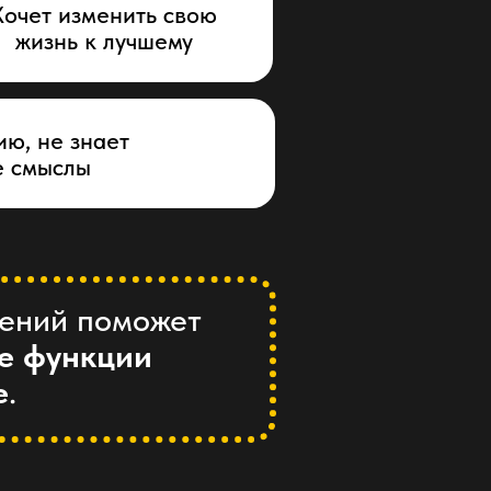
Хочет изменить свою
жизнь к лучшему
ию, не знает
е смыслы
нений поможет
ые функции
е
.