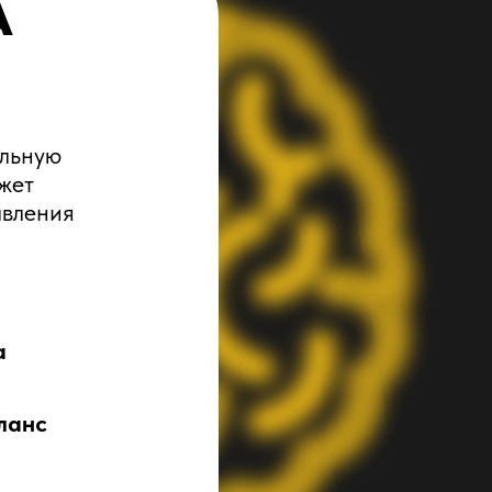
А
альную
жет
авления
а
ланс