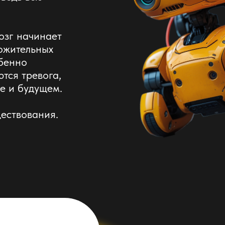
озг начинает
ожительных
обенно
тся тревога,
бе и будущем.
ществования.