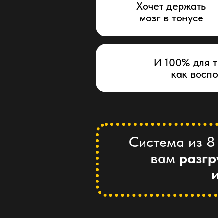
Хочет держать
мозг в тонусе
И 100% для т
как восп
Система из 8
вам
разгр