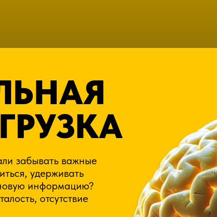
ЛЬНАЯ
ГРУЗКА
али забывать важные
иться, удерживать
 новую информацию?
талость, отсутствие